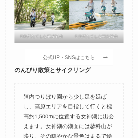
©信州たてしな観光協会
©信州たてしな観光協会
公式HP・SNSはこちら
のんびり散策とサイクリング
陣内つりぼり園から少し足を延ば
し、高原エリアを目指して行くと標
高約1,500mに位置する女神湖に出会
えます。女神湖の湖面には蓼科山が
映り、その穏やかな景色はまるで絵