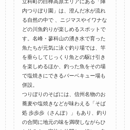
立科町の白樺高原エリアにある「陣
内つりぼり園」は、澄んだ水が流れ
る自然の中で 、ニジマスやイワナな
どの川魚釣りが楽しめるスポットで
す。名峰・蓼科山の湧き水で育った
魚たちが元気に泳ぐ釣り場では、竿
を垂らしてじっくり魚との駆け引き
を楽しめるほか、釣った魚をその場
で塩焼きにできるバーベキュー場も
併設。
つりぼりのそばには、信州名物のお
蕎麦や塩焼きなどが味わえる「そば
処 歩歩歩（さんぽ）」もあり、釣り
の合間に地元の味を満喫しながらひ