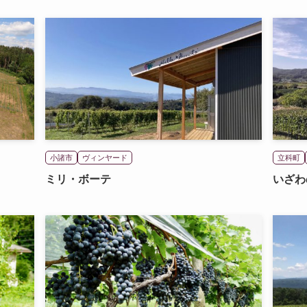
小諸市
ヴィンヤード
立科町
ミリ・ボーテ
いざわ