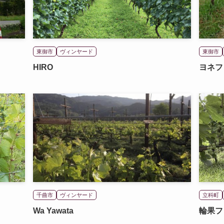
東御市
ヴィンヤード
東御市
HIRO
ヨネフ
千曲市
ヴィンヤード
立科町
Wa Yawata
輪果フ